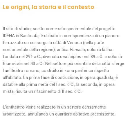
Le origini, la storia e il contesto
Il sito di studio, scelto come sito sperimentale del progetto
IDEHA in Basilicata, è ubicato in corrispondenza di un pianoro
terrazzato su cui sorge la città di Venosa (nella parte
nordorientale della regione), antica
Venusia
, colonia latina
fondata nel 291 a.C., divenuta
municipium
nel 89 a.C. e colonia
triumvirale nel 43 a.C.. Nel settore più orientale della città si erge
l’anfiteatro romano, costruito in zona periferica rispetto
all’abitato. La prima fase di costruzione, in opera quadrata, è
databile alla prima metà del I sec. d.C., la seconda, in opera
mista, risulta un rifacimento di II sec. d.C..
L’anfiteatro viene realizzato in un settore densamente
urbanizzato, annullando un quartiere abitativo preesistente.