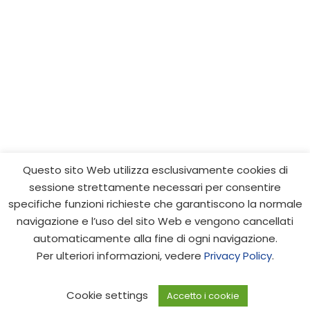
Questo sito Web utilizza esclusivamente cookies di
sessione strettamente necessari per consentire
Progetto cofinanziato dall’Unione europea - FESR e FSE,
specifiche funzioni richieste che garantiscono la normale
PON Ricerca e Innovazione 2014-2020 | © 2021 IDEHA.
navigazione e l’uso del sito Web e vengono cancellati
Tutti i diritti riservati. Credits: Samuele Barone,
automaticamente alla fine di ogni navigazione.
Webmaster | Silvia Iachello, Web designer e Content
Per ulteriori informazioni, vedere
Privacy Policy
.
Editor
Cookie settings
Accetto i cookie
Privacy Policy