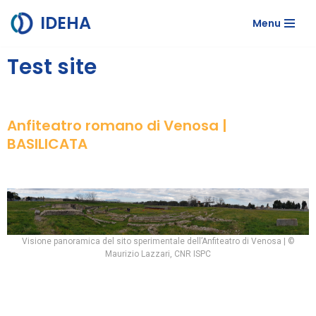
IDEHA
Menu
Vai
al
Test site
contenuto
Anfiteatro romano di Venosa |
BASILICATA
Visione panoramica del sito sperimentale dell’Anfiteatro di Venosa | ©
Maurizio Lazzari, CNR ISPC