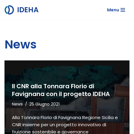
IDEHA
Menu
Vai
al
contenuto
News
Il CNR alla Tonnara Florio di
Favignana con il progetto IDEHA
News
25 Giugno 2021
Alla Tonnara Florio di Favignana Regione Sicilia e
CNR insieme per un progetto innovativo di
fruizione sostenibile e governance