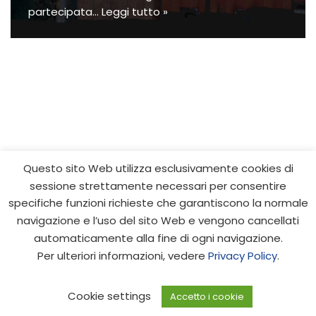
partecipata…
Leggi tutto »
Questo sito Web utilizza esclusivamente cookies di
sessione strettamente necessari per consentire
Progetto cofinanziato dall’Unione europea - FESR e FSE,
specifiche funzioni richieste che garantiscono la normale
PON Ricerca e Innovazione 2014-2020 | © 2021 IDEHA.
navigazione e l’uso del sito Web e vengono cancellati
Tutti i diritti riservati. Credits: Samuele Barone,
automaticamente alla fine di ogni navigazione.
Webmaster | Silvia Iachello, Web designer e Content
Per ulteriori informazioni, vedere
Privacy Policy
.
Editor
Cookie settings
Accetto i cookie
Privacy Policy